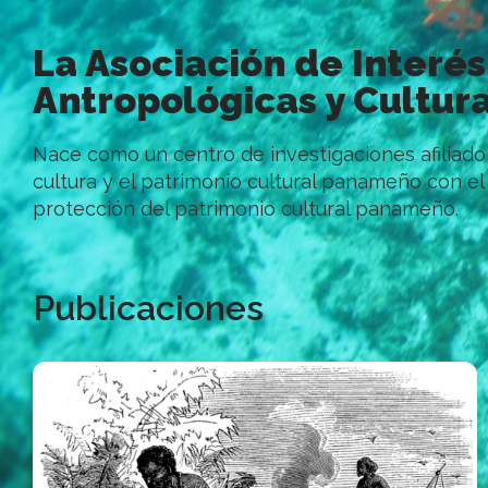
La Asociación de Interés
Antropológicas y Cultura
Nace como un centro de investigaciones afiliado a
cultura y el patrimonio cultural panameño con el f
protección del patrimonio cultural panameño.
Publicaciones