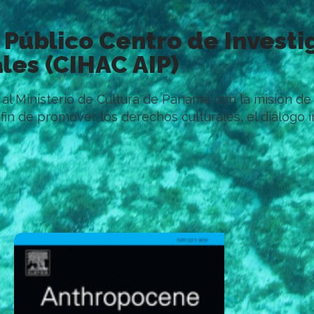
 Público Centro de Investi
les (CIHAC AIP)
l Ministerio de Cultura de Panamá con la misión de es
in de promover los derechos culturales, el diálogo in