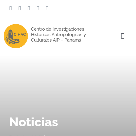
Saltar
al
contenido
Centro de Investigaciones
Históricas Antropológicas y
Togg
Culturales AIP – Panamá
Navi
Noticias